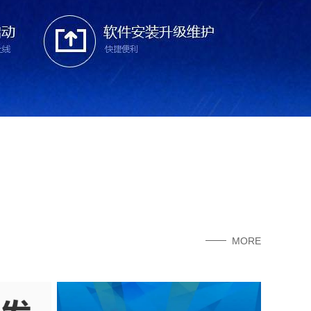
MORE
专业定制微信小程序、公众号、钉钉等个人、企业应用
苹果[ios]、安卓[android] APP应用