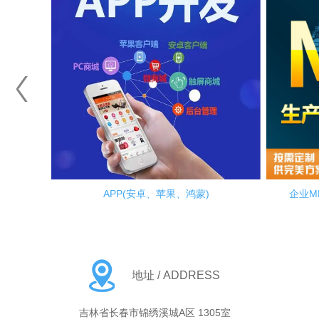
钉
APP(安卓、苹果、鸿蒙)
企业M
地址 / ADDRESS
吉林省长春市锦绣溪城A区 1305室