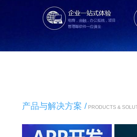
产品与解决方案 /
PRODUCTS & SOLU
苹果[ios]、安卓[android] APP应用研发、定制开发
企业MES、生产追溯、关键件管理、安东指示、库存